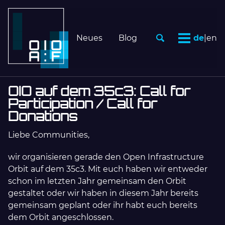
Skip
Skip
Skip
to
to
to
Skip
primary
content
footer
links
Neues
Blog
de
|
en
navigation
Toggle
Menu
OIO auf dem 35c3: Call for
Participation / Call for
Donations
Liebe Communities,
wir organisieren gerade den Open Infrastructure
Orbit auf dem 35c3. Mit euch haben wir entweder
schon im letzten Jahr gemeinsam den Orbit
gestaltet oder wir haben in diesem Jahr bereits
gemeinsam geplant oder ihr habt euch bereits
dem Orbit angeschlossen.